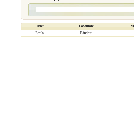
Judet
Localitate
S
Brăila
Băndoiu