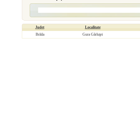
Judet
Localitate
Brăila
Gura Gârluţei