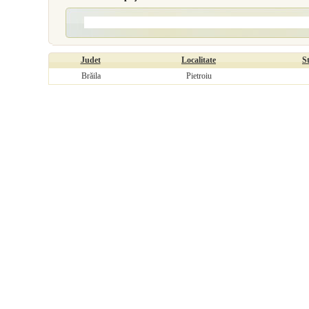
Judet
Localitate
S
Brăila
Pietroiu