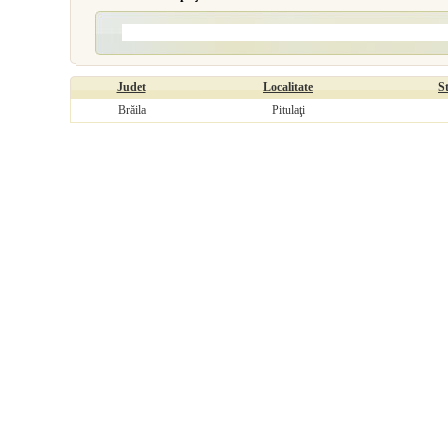
Judet
Localitate
S
Brăila
Pitulaţi