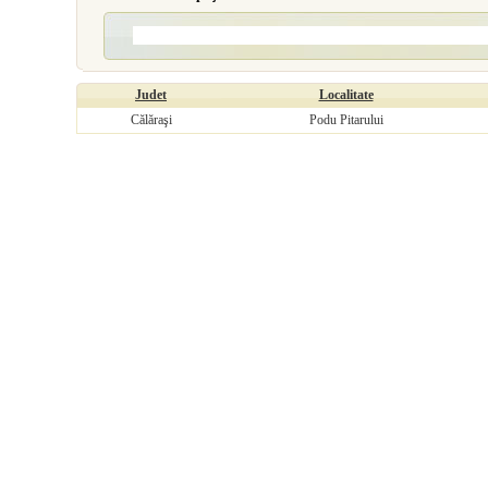
Judet
Localitate
Călăraşi
Podu Pitarului