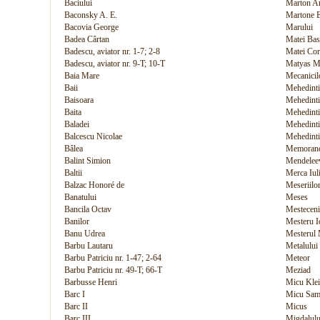
Baciului
Marton Ar
Baconsky A. E.
Martone 
Bacovia George
Marului
Badea Cârtan
Matei Bas
Badescu, aviator nr. 1-7; 2-8
Matei Cor
Badescu, aviator nr. 9-T; 10-T
Matyas M
Baia Mare
Mecanicil
Baii
Mehedinti 
Baisoara
Mehedinti
Baita
Mehedinti
Baladei
Mehedinti
Balcescu Nicolae
Mehedinti
Bâlea
Memoran
Balint Simion
Mendelee
Baltii
Merca Iul
Balzac Honoré de
Meseriilo
Banatului
Meses
Bancila Octav
Mesteceni
Banilor
Mesteru I
Banu Udrea
Mesterul
Barbu Lautaru
Metalului
Barbu Patriciu nr. 1-47; 2-64
Meteor
Barbu Patriciu nr. 49-T; 66-T
Meziad
Barbusse Henri
Micu Klei
Barc I
Micu Sam
Barc II
Micus
Barc III
Migdalulu