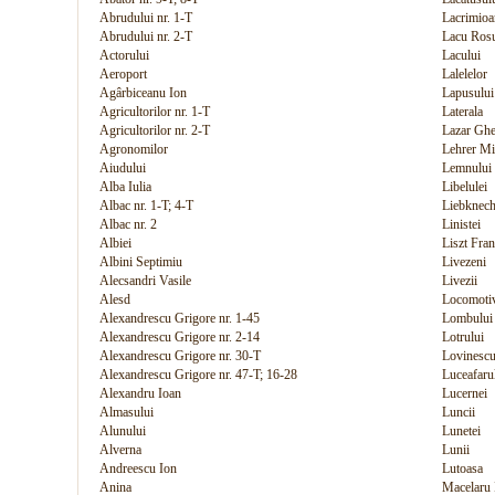
Abrudului nr. 1-T
Lacrimioa
Abrudului nr. 2-T
Lacu Ros
Actorului
Lacului
Aeroport
Lalelelor
Agârbiceanu Ion
Lapusului
Agricultorilor nr. 1-T
Laterala
Agricultorilor nr. 2-T
Lazar Gh
Agronomilor
Lehrer Mi
Aiudului
Lemnului
Alba Iulia
Libelulei
Albac nr. 1-T; 4-T
Liebknech
Albac nr. 2
Linistei
Albiei
Liszt Fra
Albini Septimiu
Livezeni
Alecsandri Vasile
Livezii
Alesd
Locomoti
Alexandrescu Grigore nr. 1-45
Lombului
Alexandrescu Grigore nr. 2-14
Lotrului
Alexandrescu Grigore nr. 30-T
Lovinesc
Alexandrescu Grigore nr. 47-T; 16-28
Luceafaru
Alexandru Ioan
Lucernei
Almasului
Luncii
Alunului
Lunetei
Alverna
Lunii
Andreescu Ion
Lutoasa
Anina
Macelaru I