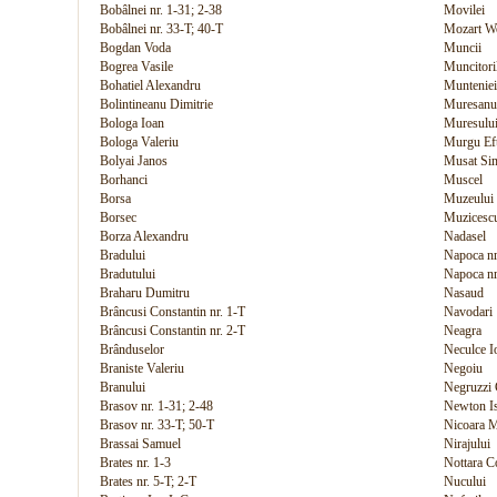
Bobâlnei nr. 1-31; 2-38
Movilei
Bobâlnei nr. 33-T; 40-T
Mozart W
Bogdan Voda
Muncii
Bogrea Vasile
Muncitori
Bohatiel Alexandru
Munteniei
Bolintineanu Dimitrie
Muresanu
Bologa Ioan
Muresulu
Bologa Valeriu
Murgu Ef
Bolyai Janos
Musat Si
Borhanci
Muscel
Borsa
Muzeului
Borsec
Muzicescu
Borza Alexandru
Nadasel
Bradului
Napoca nr
Bradutului
Napoca nr
Braharu Dumitru
Nasaud
Brâncusi Constantin nr. 1-T
Navodari
Brâncusi Constantin nr. 2-T
Neagra
Brânduselor
Neculce I
Braniste Valeriu
Negoiu
Branului
Negruzzi 
Brasov nr. 1-31; 2-48
Newton I
Brasov nr. 33-T; 50-T
Nicoara 
Brassai Samuel
Nirajului
Brates nr. 1-3
Nottara C
Brates nr. 5-T; 2-T
Nucului