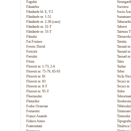
Fagului
Strungaril
Fânatelor
Suceava
Fântânele bl. E, V2
Suciu Aur
Fântânele nr. 1-51
Sunatoare
Fântânele nr. 2-30 (case)
Tabacarilo
Fântânele nr. 32-T
Taberei
Fântânele nr. 53-T
Taietura T
Fânului
Târnavelo
Fat Frumos
Tarnita
Ferenc David
Tasnad nr
Fericirii
Tasnad nr
Fierului
Tasnad nr
Firiza
Tatra
Floresti nr. 1-73; 2-6
Tazlau
Floresti nr. 75-79, 85-93
Tebei
Floresti nr. 81
Teclu Nic
Floresti nr. 83
Tecuci nr.
Floresti nr. 8-T
Tecuci nr.
Floresti nr. 95-T
Teilor
Fluerasului
Teleorma
Fluturilor
Teodoroiu
Fodor Octavian
Tiblesului
Fortaretei
Timisoare
France Anatole
Timisului
Frâncu Amos
Tipografie
Fraternitatii
Titulescu 