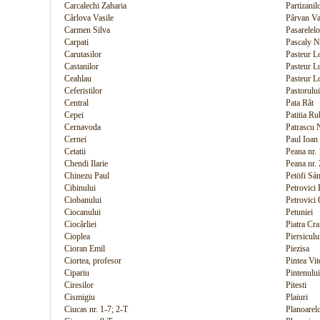
Carcalechi Zaharia
Partizanil
Cârlova Vasile
Pârvan Va
Carmen Silva
Pasarelelo
Carpati
Pascaly N
Carutasilor
Pasteur Lo
Castanilor
Pasteur L
Ceahlau
Pasteur Lo
Ceferistilor
Pastorului
Central
Pata Rât
Cepei
Patitia Ru
Cernavoda
Patrascu 
Cernei
Paul Ioan
Cetatii
Peana nr. 
Chendi Ilarie
Peana nr.
Chinezu Paul
Petöfi Sá
Cibinului
Petrovici 
Ciobanului
Petrovici
Ciocanului
Petuniei
Ciocârliei
Piatra Cra
Cioplea
Piersiculu
Cioran Emil
Piezisa
Ciortea, profesor
Pintea Vit
Cipariu
Pintenului
Ciresilor
Pitesti
Cismigiu
Plaiuri
Ciucas nr. 1-7; 2-T
Planoarel