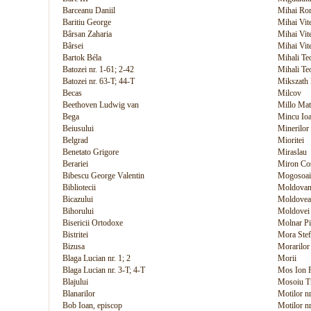
Barceanu Daniil
Mihai Ro
Baritiu George
Mihai Vit
Bârsan Zaharia
Mihai Vite
Bârsei
Mihai Vit
Bartok Béla
Mihali Teo
Batozei nr. 1-61; 2-42
Mihali Teo
Batozei nr. 63-T; 44-T
Mikszath
Becas
Milcov
Beethoven Ludwig van
Millo Mat
Bega
Mincu Io
Beiusului
Minerilor
Belgrad
Mioritei
Benetato Grigore
Miraslau
Berariei
Miron Cos
Bibescu George Valentin
Mogosoai
Bibliotecii
Moldovan 
Bicazului
Moldovea
Bihorului
Moldovei
Bisericii Ortodoxe
Molnar Pi
Bistritei
Mora Ste
Bizusa
Morarilor
Blaga Lucian nr. 1; 2
Morii
Blaga Lucian nr. 3-T; 4-T
Mos Ion 
Blajului
Mosoiu Tr
Blanarilor
Motilor nr
Bob Ioan, episcop
Motilor nr