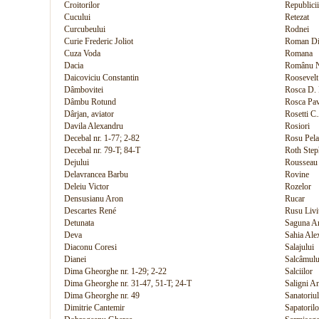
Croitorilor
Republicii
Cucului
Retezat
Curcubeului
Rodnei
Curie Frederic Joliot
Roman Di
Cuza Voda
Romana
Dacia
Românu N
Daicoviciu Constantin
Roosevelt
Dâmbovitei
Rosca D.
Dâmbu Rotund
Rosca Pav
Dârjan, aviator
Rosetti C
Davila Alexandru
Rosiori
Decebal nr. 1-77; 2-82
Rosu Pela
Decebal nr. 79-T; 84-T
Roth Ste
Dejului
Rousseau 
Delavrancea Barbu
Rovine
Deleiu Victor
Rozelor
Densusianu Aron
Rucar
Descartes René
Rusu Livi
Detunata
Saguna A
Deva
Sahia Ale
Diaconu Coresi
Salajului
Dianei
Salcâmulu
Dima Gheorghe nr. 1-29; 2-22
Salciilor
Dima Gheorghe nr. 31-47, 51-T; 24-T
Saligni A
Dima Gheorghe nr. 49
Sanatoriul
Dimitrie Cantemir
Sapatorilo