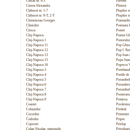
Ciucas nr. 9-T
Plevnei
Ciurea Alexandru
Ploiesti
Clabucet nr. 1-7
Plopilor n
Clabucet nr. 9-T; 2-T
Plopilor n
Clemenceau Georges
Poienarilo
Clinicilor
Poienaru 
Closca
Pomet
Cluj-Napoca
Pomut Ghe
Cluj-Napoca 1
Ponorului
Cluj-Napoca 11
Pop Gheor
Cluj-Napoca 12
Pop I. Re
Cluj-Napoca 13
Pop Ioan d
Cluj-Napoca 15
Popa Stan
Cluj-Napoca 16
Popescu V
Cluj-Napoca 3
Portelanul
Cluj-Napoca 4
Portile de
Cluj-Napoca 5
Porumbei
Cluj-Napoca 6
Porumbes
Cluj-Napoca 7
Porumbul
Cluj-Napoca 8
Postavaru
Cluj-Napoca 9
Potaissa
Coastei
Povârnisu
Cobzarilor
Predeal
Cocorilor
Prieteniei
Codrului
Pripor
Cojocnei
Prislop
Colan Nicolae, mitropolit
Privelistei