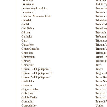
Frumoasa
Titulescu 
Frunzisului
Toduta S
Fulicea Virgil, sculptor
Tractoristi
Fundatura
Traian nr.
Galaction Munteanu Liviu
Traian nr.
Galaxiei
Trâmbitas
Galilei
Trandafiri
Gall Gabor
Transilvan
Gârbau
Trascaulu
Garibaldi
Treboniu 
Garii
Tribunu A
Garoafelor
Tribunu V
Ghibu Onisifor
Tribunu V
Ghica Ion
Trifoiului
Ghimesului
Tristan Tz
Ghindei
Trotusulu
Ghioceilor
Tufei
Ghiseu 1 - Cluj-Napoca 1
Tulcea
Ghiseu 1 - Cluj-Napoca 13
Tulghesul
Ghiseu 2 - Cluj-Napoca 1
Turnu Ro
Gladiolelor
Turnu Sev
Godeanu
Turturicii
Goga Octavian
Turzii nr
Goia Ioan
Turzii nr.
Goldis Vasile
Turzii nr.
Gorunului
Tyukodi Á
Gospodarilor
Uliului