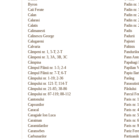
Byron
Padin nr. 
Caii Ferate
Padin nr.
Calan
Padin nr.
Calarasi
Padin nr. 
Calatis
Padin nr. 
Calimanesti
Padis
Calinescu George
Padurii
Calugareni
Pajistei
Calvaria
Paltinis
Câmpeni nr. 1, 5-T; 2-T
Pandurilo
Câmpeni nr. 3, 3A, 3B, 3C
Pann Ant
Câmpina
Papahagi 
Câmpul Pâinii nr. 1-5; 2-4
Papilian V
Câmpul Pâinii nr. 7-T; 6-T
Papiu Ilar
Câmpului nr. 1-19; 2-36
Parâng
Câmpului nr. 121-T; 114-T
Parasutist
Câmpului nr. 21-85; 38-86
Pârâului
Câmpului nr. 87-119; 88-112
Parcul Fer
Cantonului
Paris nr. 
Capsunilor
Paris nr. 
Caracal
Paris nr. 
Caragiale Ion Luca
Paris nr. 
Caraiman
Paris nr. 
Caramidarilor
Paris nr. 
Caransebes
Pariz Fer
Carbunarilor
Partizanil