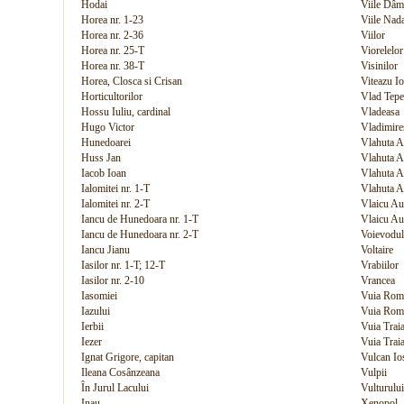
Hodai
Viile Dâ
Horea nr. 1-23
Viile Nad
Horea nr. 2-36
Viilor
Horea nr. 25-T
Viorelelor
Horea nr. 38-T
Visinilor
Horea, Closca si Crisan
Viteazu I
Horticultorilor
Vlad Tepe
Hossu Iuliu, cardinal
Vladeasa
Hugo Victor
Vladimire
Hunedoarei
Vlahuta A
Huss Jan
Vlahuta A
Iacob Ioan
Vlahuta A
Ialomitei nr. 1-T
Vlahuta A
Ialomitei nr. 2-T
Vlaicu Aur
Iancu de Hunedoara nr. 1-T
Vlaicu Aur
Iancu de Hunedoara nr. 2-T
Voievodul
Iancu Jianu
Voltaire
Iasilor nr. 1-T; 12-T
Vrabiilor
Iasilor nr. 2-10
Vrancea
Iasomiei
Vuia Romu
Iazului
Vuia Romu
Ierbii
Vuia Traia
Iezer
Vuia Trai
Ignat Grigore, capitan
Vulcan Io
Ileana Cosânzeana
Vulpii
În Jurul Lacului
Vulturului
Inau
Xenopol