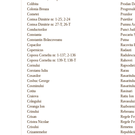
Colibita
Prodan Da
Colonia Breaza
Progresul
Cometei
Prunilor
Comsa Dimitrie nr. 1-25; 2-24
Puietilor
Comsa Dimitrie nr. 27-T; 26-T
Pumnu A
Conductorilor
Punct Jud
Constanta
Puscariu S
Constantin Brâncoveanu
Putna
Copacilor
Racovita 
Copernicus
Radauti
Coposu Corneliu nr. 1-137; 2-136
Radulescu
Coposu Corneliu nr. 139-T; 138-T
Rahovei
Cornului
Rapsodiei
Coroianu Iuliu
Rarau
Cosasilor
Rasaritulu
Cosbuc George
Rasaritulu
Cosminului
Rasaritulu
Cotita
Rasinari
Craiova
Ratiu Ion
Crângului
Ravasului
Creanga Ion
Razboieni
Crinului
Rebreanu 
Crisan
Regele Fe
Cristea Nicolae
Regele Fe
Crisului
Remetea
Crizantemelor
Republicii