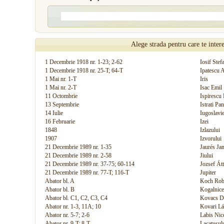
Alege strada pentru care te inter
1 Decembrie 1918 nr. 1-23; 2-62
Iosif Stef
1 Decembrie 1918 nr. 25-T; 64-T
Ipatescu 
1 Mai nr. 1-T
Iris
1 Mai nr. 2-T
Isac Emil
11 Octombrie
Ispirescu 
13 Septembrie
Istrati Pan
14 Iulie
Iugoslavie
16 Februarie
Izei
1848
Izlazului
1907
Izvorului
21 Decembrie 1989 nr. 1-35
Jaurés Ja
21 Decembrie 1989 nr. 2-58
Jiului
21 Decembrie 1989 nr. 37-75; 60-114
Jozsef Átt
21 Decembrie 1989 nr. 77-T; 116-T
Jupiter
Abator bl. A
Koch Rob
Abator bl. B
Kogalnice
Abator bl. C1, C2, C3, C4
Kovacs D
Abator nr. 1-3, 11A; 10
Kovari Lá
Abator nr. 5-7; 2-6
Labis Nic
Abator nr. 9-T; 8-T
Lacatusul