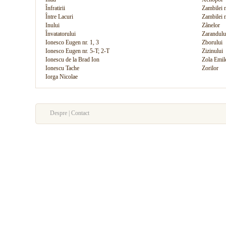
Înfratirii
Zambilei n
Între Lacuri
Zambilei n
Inului
Zânelor
Învatatorului
Zarandulu
Ionesco Eugen nr. 1, 3
Zborului
Ionesco Eugen nr. 5-T; 2-T
Zizinului
Ionescu de la Brad Ion
Zola Emil
Ionescu Tache
Zorilor
Iorga Nicolae
Despre | Contact