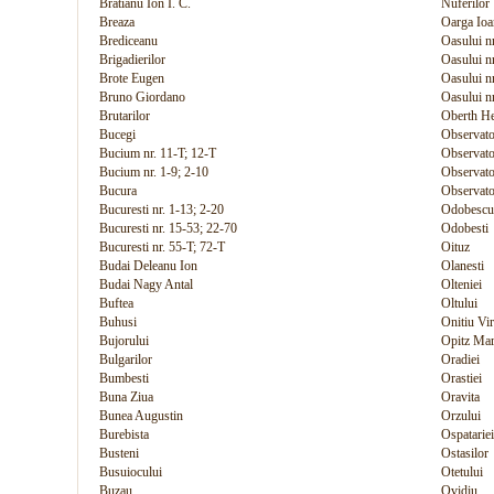
Bratianu Ion I. C.
Nuferilor
Breaza
Oarga Ioa
Brediceanu
Oasului n
Brigadierilor
Oasului n
Brote Eugen
Oasului n
Bruno Giordano
Oasului n
Brutarilor
Oberth H
Bucegi
Observato
Bucium nr. 11-T; 12-T
Observato
Bucium nr. 1-9; 2-10
Observato
Bucura
Observato
Bucuresti nr. 1-13; 2-20
Odobescu
Bucuresti nr. 15-53; 22-70
Odobesti
Bucuresti nr. 55-T; 72-T
Oituz
Budai Deleanu Ion
Olanesti
Budai Nagy Antal
Olteniei
Buftea
Oltului
Buhusi
Onitiu Vir
Bujorului
Opitz Mar
Bulgarilor
Oradiei
Bumbesti
Orastiei
Buna Ziua
Oravita
Bunea Augustin
Orzului
Burebista
Ospatariei
Busteni
Ostasilor
Busuiocului
Otetului
Buzau
Ovidiu