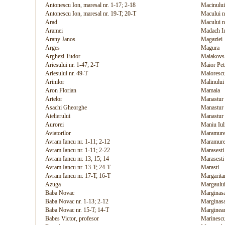
Antonescu Ion, maresal nr. 1-17; 2-18
Macinului
Antonescu Ion, maresal nr. 19-T; 20-T
Macului n
Arad
Macului n
Aramei
Madach I
Arany Janos
Magaziei
Arges
Magura
Arghezi Tudor
Maiakovs
Ariesului nr. 1-47; 2-T
Maior Pet
Ariesului nr. 49-T
Maiorescu
Arinilor
Malinului
Aron Florian
Mamaia
Artelor
Manastur 
Asachi Gheorghe
Manastur 
Atelierului
Manastur 
Aurorei
Maniu Iul
Aviatorilor
Maramures
Avram Iancu nr. 1-11; 2-12
Maramures
Avram Iancu nr. 1-11; 2-22
Marasesti 
Avram Iancu nr. 13, 15; 14
Marasesti 
Avram Iancu nr. 13-T; 24-T
Marasti
Avram Iancu nr. 17-T; 16-T
Margarita
Azuga
Margaulu
Baba Novac
Marginasa
Baba Novac nr. 1-13; 2-12
Marginasa
Baba Novac nr. 15-T; 14-T
Marginean
Babes Victor, profesor
Marinescu