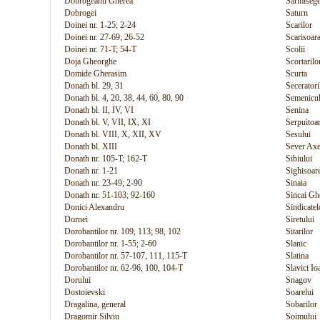
Dobrogeanu Gherea
Sarmisege
Dobrogei
Saturn
Doinei nr. 1-25; 2-24
Scarilor
Doinei nr. 27-69; 26-52
Scarisoar
Doinei nr. 71-T; 54-T
Scolii
Doja Gheorghe
Scortarilo
Domide Gherasim
Scurta
Donath bl. 29, 31
Seceratori
Donath bl. 4, 20, 38, 44, 60, 80, 90
Semenicul
Donath bl. II, IV, VI
Senina
Donath bl. V, VII, IX, XI
Serpuitoa
Donath bl. VIII, X, XII, XV
Sesului
Donath bl. XIII
Sever Axe
Donath nr. 105-T; 162-T
Sibiului
Donath nr. 1-21
Sighisoar
Donath nr. 23-49; 2-90
Sinaia
Donath nr. 51-103; 92-160
Sincai Gh
Donici Alexandru
Sindicatel
Dornei
Siretului
Dorobantilor nr. 109, 113; 98, 102
Sitarilor
Dorobantilor nr. 1-55; 2-60
Slanic
Dorobantilor nr. 57-107, 111, 115-T
Slatina
Dorobantilor nr. 62-96, 100, 104-T
Slavici Io
Dorului
Snagov
Dostoievski
Soarelui
Dragalina, general
Sobarilor
Dragomir Silviu
Soimului