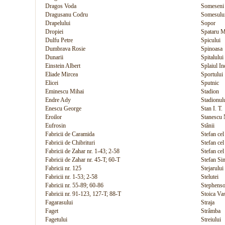
Dragos Voda
Someseni
Dragusanu Codru
Somesulu
Drapelului
Sopor
Dropiei
Spataru M
Dulfu Petre
Spicului
Dumbrava Rosie
Spinoasa
Dunarii
Spitalului
Einstein Albert
Splaiul I
Eliade Mircea
Sportului
Elicei
Sputnic
Eminescu Mihai
Stadion
Endre Ady
Stadionul
Enescu George
Stan I. T.
Eroilor
Stanescu 
Eufrosin
Stânii
Fabricii de Caramida
Stefan cel
Fabricii de Chibrituri
Stefan cel
Fabricii de Zahar nr. 1-43; 2-58
Stefan cel
Fabricii de Zahar nr. 45-T; 60-T
Stefan Si
Fabricii nr. 125
Stejarului
Fabricii nr. 1-53; 2-58
Stelutei
Fabricii nr. 55-89; 60-86
Stephens
Fabricii nr. 91-123, 127-T; 88-T
Stoica Vas
Fagarasului
Straja
Faget
Strâmba
Fagetului
Streiului