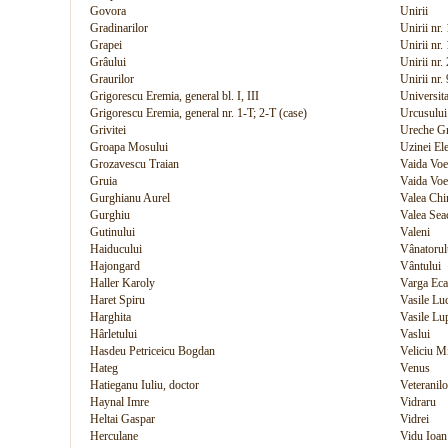
Govora
Unirii
Gradinarilor
Unirii nr.
Grapei
Unirii nr.
Grâului
Unirii nr.
Graurilor
Unirii nr.
Grigorescu Eremia, general bl. I, III
Universita
Grigorescu Eremia, general nr. 1-T; 2-T (case)
Urcusului
Grivitei
Ureche Gr
Groapa Mosului
Uzinei Ele
Grozavescu Traian
Vaida Voe
Gruia
Vaida Voe
Gurghianu Aurel
Valea Chi
Gurghiu
Valea Sea
Gutinului
Valeni
Haiducului
Vânatorul
Hajongard
Vântului
Haller Karoly
Varga Eca
Haret Spiru
Vasile Lu
Harghita
Vasile Lu
Hârletului
Vaslui
Hasdeu Petriceicu Bogdan
Veliciu M
Hateg
Venus
Hatieganu Iuliu, doctor
Veteranilo
Haynal Imre
Vidraru
Heltai Gaspar
Vidrei
Herculane
Vidu Ioan