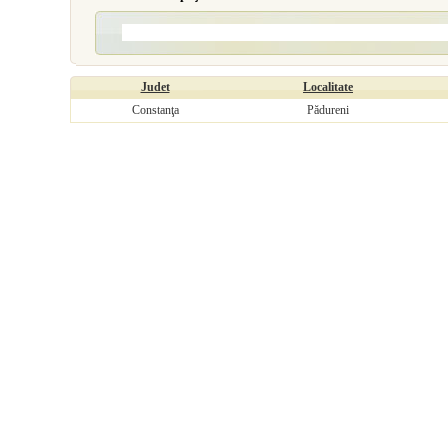
Judet
Localitate
Constanţa
Pădureni