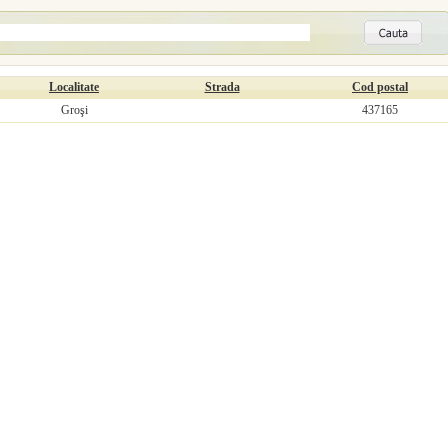
Localitate
Strada
Cod postal
Groşi
437165