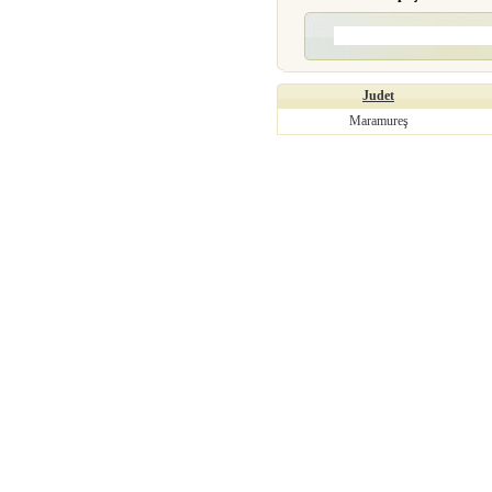
Judet
Maramureş