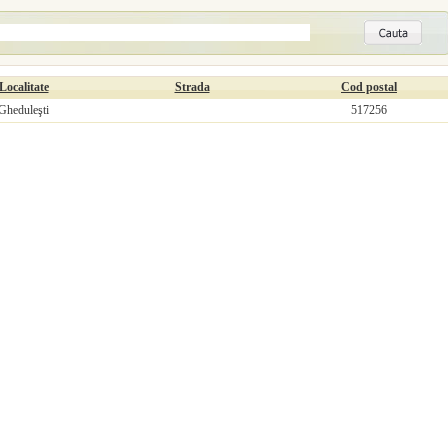
Localitate
Strada
Cod postal
Gheduleşti
517256