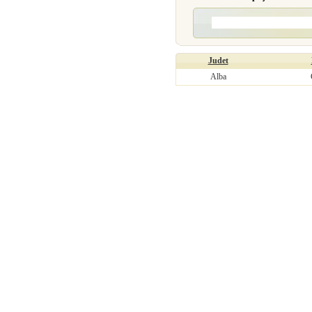
Judet
Alba