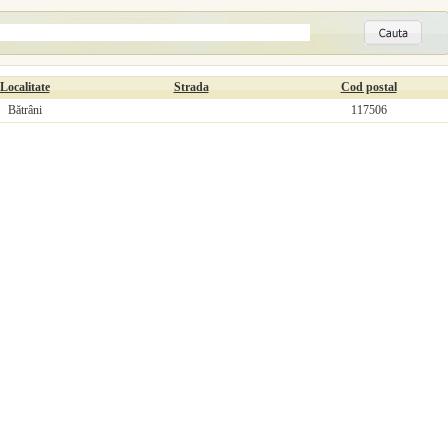
Localitate
Strada
Cod postal
Bătrâni
117506