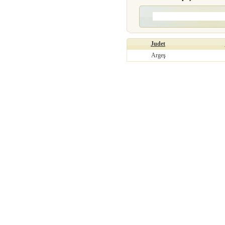
Judet
Argeş