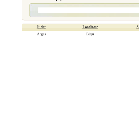
Judet
Localitate
S
Argeş
Blaju