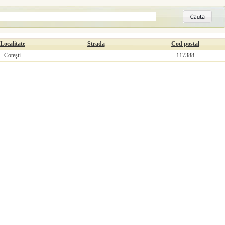
Localitate
Strada
Cod postal
Coteşti
117388