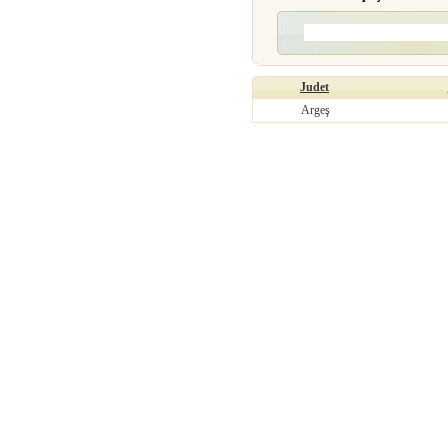
Judet
Argeş