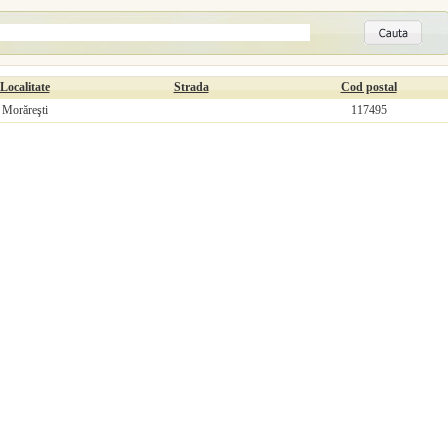
Localitate
Strada
Cod postal
Morăreşti
117495