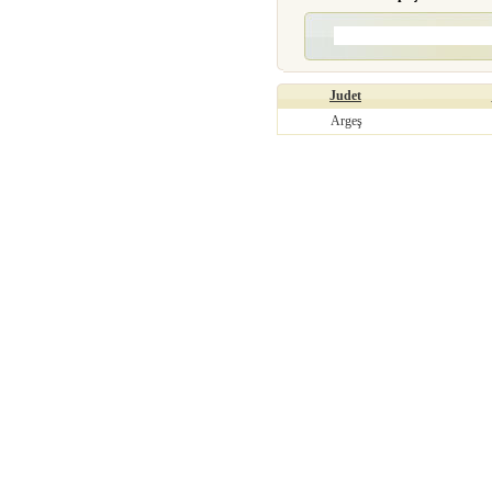
Judet
Argeş