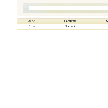
Judet
Localitate
S
Argeş
Păuneşti