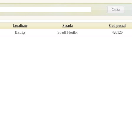
Localitate
Strada
Cod postal
Bistriţa
Stradă Florilor
420126