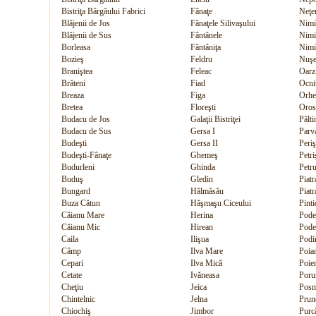
Bistriţa Bârgăului Fabrici
Fânaţe
Neţe
Blăjenii de Jos
Fânaţele Silivaşului
Nimi
Blăjenii de Sus
Fântânele
Nimi
Borleasa
Fântâniţa
Nimi
Bozieş
Feldru
Nuşe
Braniştea
Feleac
Oarz
Brăteni
Fiad
Ocni
Breaza
Figa
Orhei
Bretea
Floreşti
Oros
Budacu de Jos
Galaţii Bistriţei
Pălti
Budacu de Sus
Gersa I
Parv
Budeşti
Gersa II
Peri
Budeşti-Fânaţe
Ghemeş
Petri
Budurleni
Ghinda
Petr
Buduş
Gledin
Piatr
Bungard
Hălmăsău
Piatr
Buza Cătun
Hăşmaşu Ciceului
Pinti
Căianu Mare
Herina
Pode
Căianu Mic
Hirean
Pode
Caila
Ilişua
Podi
Câmp
Ilva Mare
Poian
Cepari
Ilva Mică
Poien
Cetate
Ivăneasa
Poru
Cheţiu
Jeica
Pos
Chintelnic
Jelna
Prun
Chiochiş
Jimbor
Purc