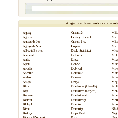
Alege localitatea pentru care te int
Agrieş
Crainimăt
Mălu
Agrieşel
Cristeştii Ciceului
Mani
Agrişu de Jos
Cristur-Şieu
Mări
Agrişu de Sus
Cuşma
Mate
Albeştii Bistriţei
Dealu Ştefăniţei
Mice
Alunişul
Delureni
Mijl
Anieş
Dipşa
Mila
Apatiu
Dobric
Mint
Arcalia
Dobricel
Mire
Archiud
Domneşti
Mitit
Ardan
Dorolea
Moc
Arşiţa
Draga
Mogo
Bârla
Dumbrava (Livezile)
Moli
Baţa
Dumbrava (Nuşeni)
Mona
Beclean
Dumbrăveni
Mon
Beudiu
Dumbrăviţa
Moru
Bichigiu
Dumitra
Mure
Bidiu
Dumitriţa
Năsă
Bistriţa
După Deal
Negri
Bistriţa Bârgăului
Enciu
Nep