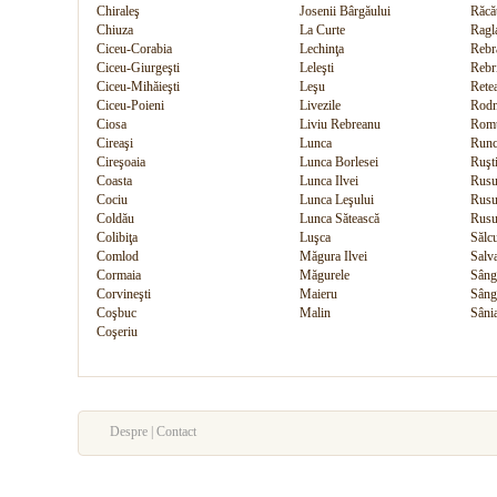
Chiraleş
Josenii Bârgăului
Răcă
Chiuza
La Curte
Ragl
Ciceu-Corabia
Lechinţa
Rebr
Ciceu-Giurgeşti
Leleşti
Rebr
Ciceu-Mihăieşti
Leşu
Rete
Ciceu-Poieni
Livezile
Rod
Ciosa
Liviu Rebreanu
Romu
Cireaşi
Lunca
Runc
Cireşoaia
Lunca Borlesei
Ruşt
Coasta
Lunca Ilvei
Rusu
Cociu
Lunca Leşului
Rusu
Coldău
Lunca Sătească
Rusu
Colibiţa
Luşca
Sălc
Comlod
Măgura Ilvei
Salv
Cormaia
Măgurele
Sâng
Corvineşti
Maieru
Sâng
Coşbuc
Malin
Sâni
Coşeriu
Despre | Contact