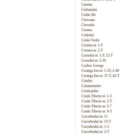
Cinema
Ciobanului
Ciolac Ilie
Ciresoaia
Ciresului
Cismea
Codrului
Conta Vasile
Cornisa nr. 1-T
Cornisa nr. 2-T
Cornului nr. 1-T; 12-T
Cornului nr. 2-10
Cosbuc George
Creanga Ion nr. 1-35; 2-40
Creanga Ion nr. 37-T; 42-T
Crinilor
Crizantemelor
Cronicarilor
Crudu Tiberiu nr. 1-3
Crudu Tiberiu nr. 2-T
Crudu Tiberiu nr. 5-7
Crudu Tiberiu nr. 9-T
Curcubeului nr. 11
Curcubeului nr. 13-T
Curcubeului nr. 1-5
Curcubeului nr. 2-T