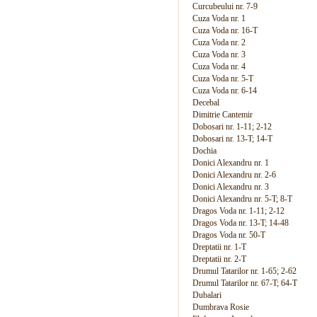
Curcubeului nr. 7-9
Cuza Voda nr. 1
Cuza Voda nr. 16-T
Cuza Voda nr. 2
Cuza Voda nr. 3
Cuza Voda nr. 4
Cuza Voda nr. 5-T
Cuza Voda nr. 6-14
Decebal
Dimitrie Cantemir
Dobosari nr. 1-11; 2-12
Dobosari nr. 13-T; 14-T
Dochia
Donici Alexandru nr. 1
Donici Alexandru nr. 2-6
Donici Alexandru nr. 3
Donici Alexandru nr. 5-T; 8-T
Dragos Voda nr. 1-11; 2-12
Dragos Voda nr. 13-T; 14-48
Dragos Voda nr. 50-T
Dreptatii nr. 1-T
Dreptatii nr. 2-T
Drumul Tatarilor nr. 1-65; 2-62
Drumul Tatarilor nr. 67-T; 64-T
Dubalari
Dumbrava Rosie