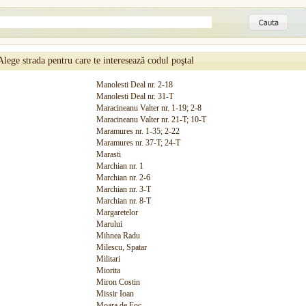
Alege strada pentru care te interesează codul poştal
Manolesti Deal nr. 2-18
Manolesti Deal nr. 31-T
Maracineanu Valter nr. 1-19; 2-8
Maracineanu Valter nr. 21-T; 10-T
Maramures nr. 1-35; 2-22
Maramures nr. 37-T; 24-T
Marasti
Marchian nr. 1
Marchian nr. 2-6
Marchian nr. 3-T
Marchian nr. 8-T
Margaretelor
Marului
Mihnea Radu
Milescu, Spatar
Militari
Miorita
Miron Costin
Missir Ioan
Moara de Foc