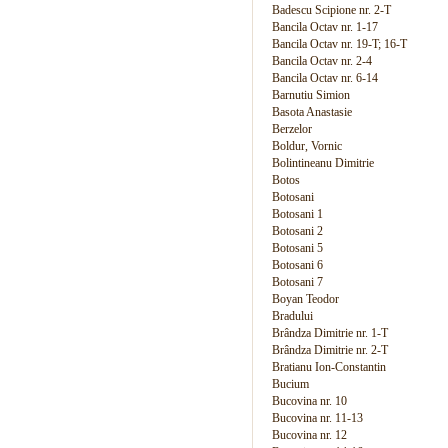
Badescu Scipione nr. 2-T
Bancila Octav nr. 1-17
Bancila Octav nr. 19-T; 16-T
Bancila Octav nr. 2-4
Bancila Octav nr. 6-14
Barnutiu Simion
Basota Anastasie
Berzelor
Boldur, Vornic
Bolintineanu Dimitrie
Botos
Botosani
Botosani 1
Botosani 2
Botosani 5
Botosani 6
Botosani 7
Boyan Teodor
Bradului
Brândza Dimitrie nr. 1-T
Brândza Dimitrie nr. 2-T
Bratianu Ion-Constantin
Bucium
Bucovina nr. 10
Bucovina nr. 11-13
Bucovina nr. 12