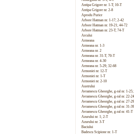
Antipa Grigore nr. 1-T; 10-T
Antipa Grigore nr. 2-8
Aprodu Purice
Arbore Hatman nr. 1-17; 2-42
Arbore Hatman nr. 19-21; 44-72
Arbore Hatman nr. 23-T; 74-T
Arcului
Armeana
Armeana nr. 1-3
Armeana nr. 2
Armeana nr. 31-T; 70-T
Armeana nr. 4-30
Armeana nr. 5-29; 32-68
Armoniei nr. 12-T
Armoniei nr. 1-T
Armoniei nr. 2-10
Austrului
Avramescu Gheorghe, g-ral nr. 1-25;
Avramescu Gheorghe, g-ral nr. 22-2
Avramescu Gheorghe, g-ral nr. 27-29
Avramescu Gheorghe, g-ral nr. 31-39
Avramescu Gheorghe, g-ral nr. 41-T
Azurului nr. 1; 2-T
Azurului nr. 3-T
Baciului
Badescu Scipione nr. 1-T