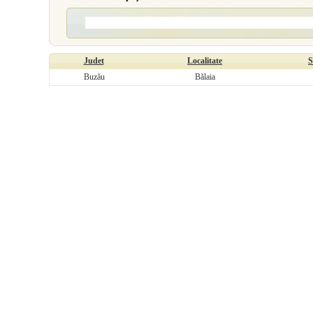
Judet
Localitate
S
Buzău
Bălaia