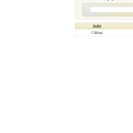
Judet
Călăraşi