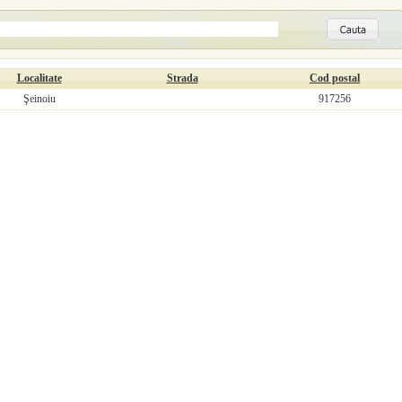
Localitate
Strada
Cod postal
Şeinoiu
917256