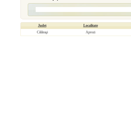
Judet
Localitate
Călăraşi
Aprozi