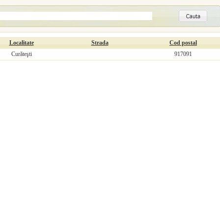
Localitate
Strada
Cod postal
Curăteşti
917091