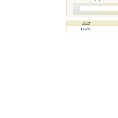
Judet
Călăraşi