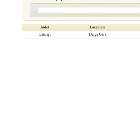
Judet
Localitate
Călăraşi
Dâlga-Gară