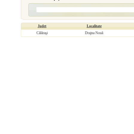
Judet
Localitate
Călăraşi
Drajna Nouă