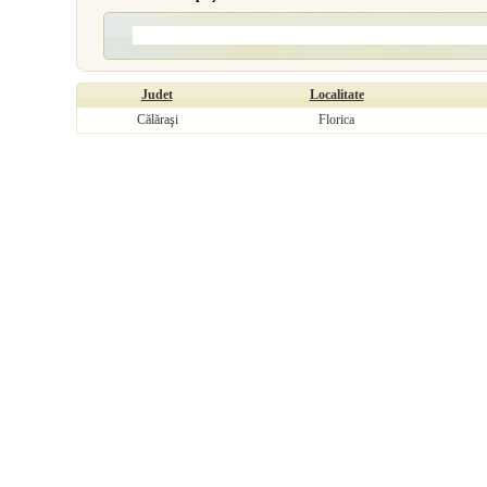
Judet
Localitate
Călăraşi
Florica