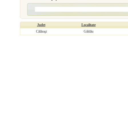
Judet
Localitate
Călăraşi
Gâldău