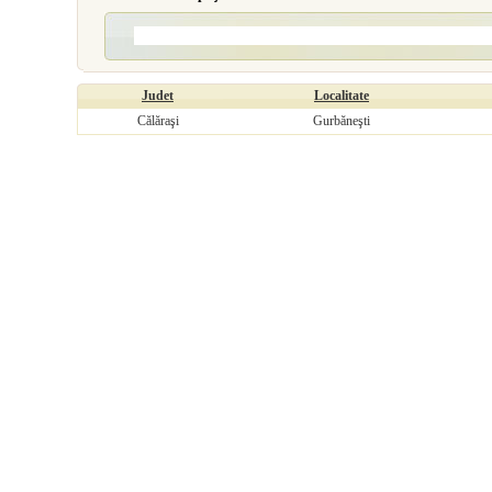
Judet
Localitate
Călăraşi
Gurbăneşti