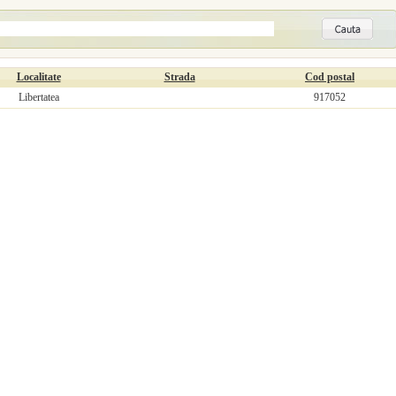
Localitate
Strada
Cod postal
Libertatea
917052