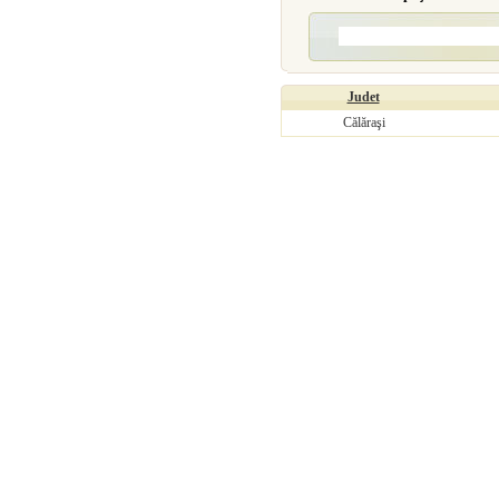
Judet
Călăraşi