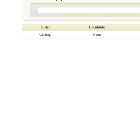
Judet
Localitate
Călăraşi
Nana