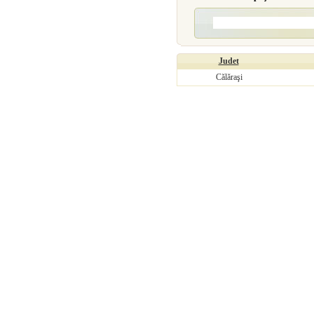
Judet
Călăraşi