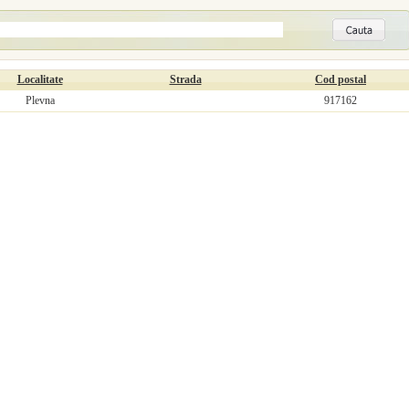
Localitate
Strada
Cod postal
Plevna
917162