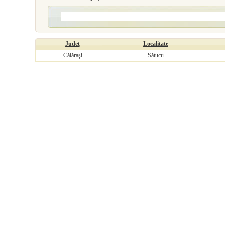
Judet
Localitate
Călăraşi
Sătucu