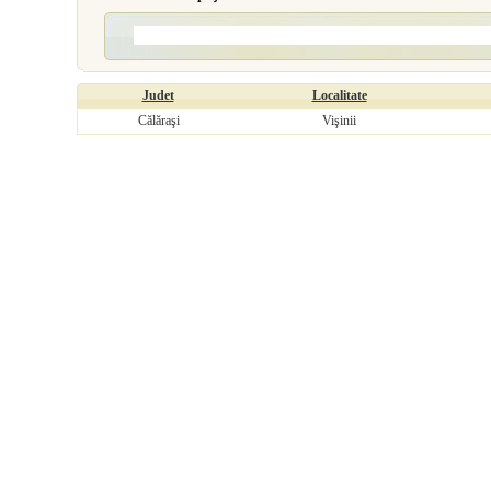
Judet
Localitate
Călăraşi
Vişinii