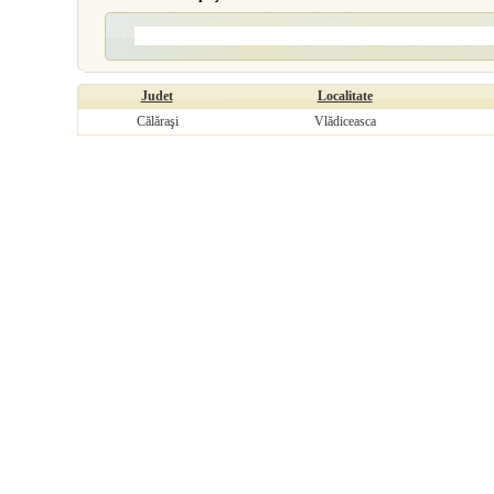
Judet
Localitate
Călăraşi
Vlădiceasca