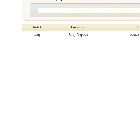
Judet
Localitate
S
Cluj
Cluj-Napoca
Stradă 