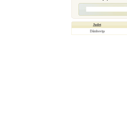
Judet
Dâmboviţa