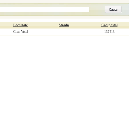
Localitate
Strada
Cod postal
Cuza Vodă
137413