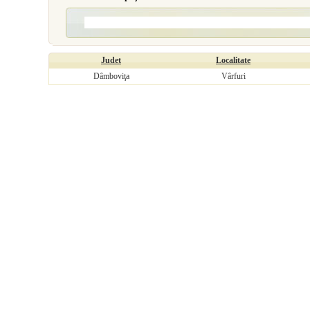
Judet
Localitate
Dâmboviţa
Vârfuri