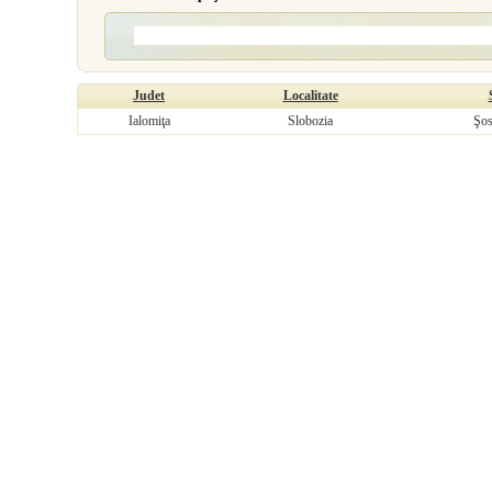
Judet
Localitate
Ialomiţa
Slobozia
Şos