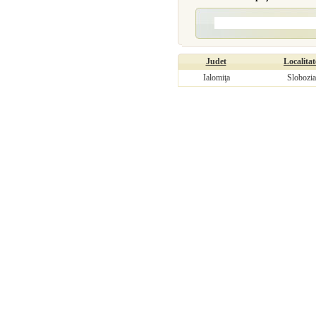
Judet
Localitat
Ialomiţa
Slobozia