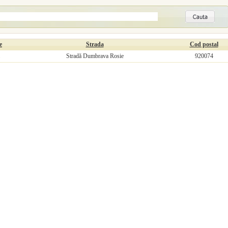
e
Strada
Cod postal
Stradă Dumbrava Rosie
920074