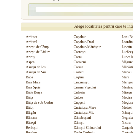
Alege localitatea pentru care te int
Ardusat
Copalnic
Lazu Ba
Arduzel
Copalnic-Deal
Leordin
Arieşu de Câmp
Copalnic-Mănăştur
Libotin
Arieşu de Pădure
Corneşti
Lucăceş
Ariniş
Corni
Lunca l
Aspra
Coroieni
Măgure
Asuaju de Jos
Coruia
Mănăsti
Asuaju de Sus
Costeni
Mânău
Baba
Coştiui
Mara
Baia Mare
Crăciuneşti
Merişor
Baia Sprie
Crasna Vişeului
Mestea
Băile Borşa
Cufoaia
Mireşu
Băiţa
Culcea
Mocira
Băiţa de sub Codru
Cupşeni
Mogoşe
Băiuţ
Curtuiuşu Mare
Moisei
Bârgău
Curtuiuşu Mic
Năneşti
Bârsana
Dămăcuşeni
Negreia
Băseşti
Dăneşti
Nistru
Berbeşti
Dăneştii Chioarului
Oarţa d
Berchez
Dealu Corbului
Oarţa d