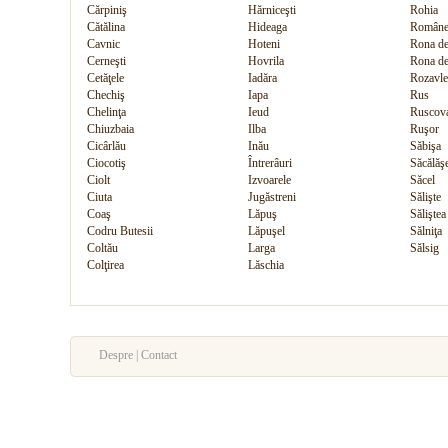
Cărpiniş
Hărniceşti
Rohia
Cătălina
Hideaga
Române
Cavnic
Hoteni
Rona de
Cerneşti
Hovrila
Rona d
Cetăţele
Iadăra
Rozavle
Chechiş
Iapa
Rus
Chelinţa
Ieud
Ruscov
Chiuzbaia
Ilba
Ruşor
Cicârlău
Inău
Săbişa
Ciocotiş
Întrerâuri
Săcălăş
Ciolt
Izvoarele
Săcel
Ciuta
Jugăstreni
Sălişte
Coaş
Lăpuş
Săliştea
Codru Butesii
Lăpuşel
Sălniţa
Coltău
Larga
Sălsig
Colţirea
Lăschia
Despre | Contact