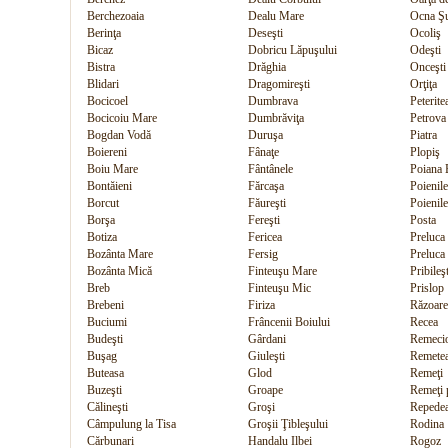
Berchezoaia
Dealu Mare
Ocna Ş
Berinţa
Deseşti
Ocoliş
Bicaz
Dobricu Lăpuşului
Odeşti
Bistra
Drăghia
Onceşti
Blidari
Dragomireşti
Orţiţa
Bocicoel
Dumbrava
Peterite
Bocicoiu Mare
Dumbrăviţa
Petrova
Bogdan Vodă
Duruşa
Piatra
Boiereni
Fânaţe
Plopiş
Boiu Mare
Fântânele
Poiana B
Bontăieni
Fărcaşa
Poienil
Borcut
Făureşti
Poienile
Borşa
Fereşti
Posta
Botiza
Fericea
Preluca
Bozânta Mare
Fersig
Preluca
Bozânta Mică
Finteuşu Mare
Pribileşt
Breb
Finteuşu Mic
Prislop
Brebeni
Firiza
Răzoare
Buciumi
Frâncenii Boiului
Recea
Budeşti
Gârdani
Remeci
Buşag
Giuleşti
Remetea
Buteasa
Glod
Remeţi
Buzeşti
Groape
Remeţi
Călineşti
Groşi
Repede
Câmpulung la Tisa
Groşii Ţibleşului
Rodina
Cărbunari
Handalu Ilbei
Rogoz