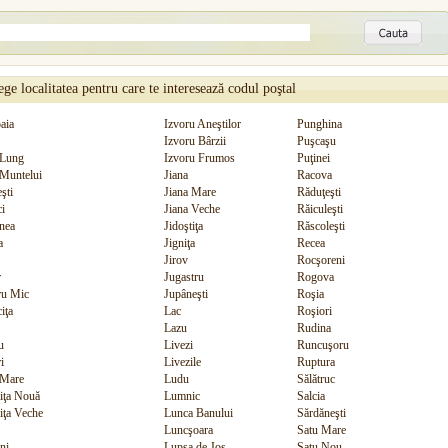
ge localitatea pentru care te interesează codul poştal
aia
Izvoru Aneştilor
Punghina
Izvoru Bârzii
Puşcaşu
 Lung
Izvoru Frumos
Puţinei
Muntelui
Jiana
Racova
şti
Jiana Mare
Răduţeşti
ci
Jiana Veche
Răiculeşti
nea
Jidoştiţa
Răscoleşti
a
Jigniţa
Recea
Jirov
Rocşoreni
r
Jugastru
Rogova
ru Mic
Jupâneşti
Roşia
iţa
Lac
Roşiori
Lazu
Rudina
u
Livezi
Runcuşoru
i
Livezile
Ruptura
 Mare
Ludu
Sălătruc
iţa Nouă
Lumnic
Salcia
iţa Veche
Lunca Banului
Sărdăneşti
Luncşoara
Satu Mare
ni
Lupşa de Jos
Satu Nou