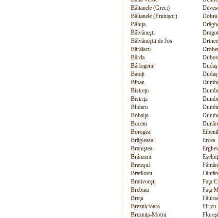
Bâltanele (Greci)
Deves
Bâltanele (Prunişor)
Dobra
Băluţa
Drăghe
Bâlvăneşti
Dragot
Bâlvăneştii de Jos
Drince
Bârâiacu
Drobet
Bârda
Dubov
Bârlogeni
Dudaş
Batoţi
Dudaşu
Biban
Dumbr
Bistreţu
Dumbr
Bistriţa
Dumbr
Blidaru
Dumbr
Bobaiţa
Dumbr
Boceni
Dunăr
Borogea
Eibent
Brâgleasa
Ercea
Braniştea
Erghev
Brânzeni
Eşelni
Brateşul
Fântâ
Bratilovu
Fântân
Brativoeşti
Faţa C
Brebina
Faţa M
Breţa
Făuroa
Breznicioara
Firizu
Brezniţa-Motru
Floreşt