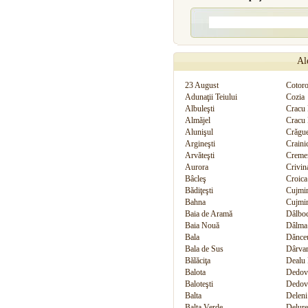
Ale
23 August
Cotoro
Adunaţii Teiului
Cozia
Albuleşti
Cracu
Almăjel
Cracu 
Alunişul
Crăgue
Argineşti
Craini
Arvăteşti
Creme
Aurora
Crivin
Bâcleş
Croica
Bădiţeşti
Cujmi
Bahna
Cujmi
Baia de Aramă
Dâlboc
Baia Nouă
Dâlma
Bala
Dănce
Bala de Sus
Dârvar
Bălăciţa
Dealu
Balota
Dedov
Baloteşti
Dedov
Balta
Deleni
Balta Verde
Delure