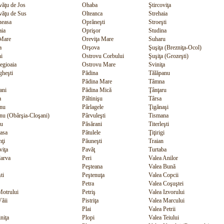
ăţu de Jos
Ohaba
Ştircoviţa
ăţu de Sus
Olteanca
Strehaia
neasa
Oprăneşti
Stroeşti
aia
Oprişor
Studina
 Mare
Oreviţa Mare
Suharu
a
Orşova
Şuşiţa (Brezniţa-Ocol)
i
Ostrovu Corbului
Şuşiţa (Grozeşti)
egioaia
Ostrovu Mare
Sviniţa
heşti
Pădina
Tălăpanu
Pădina Mare
Tâmna
ani
Pădina Mică
Ţânţaru
a
Păltinişu
Târsa
nu
Pârlagele
Ţigănaşi
u (Obârşia-Cloşani)
Pârvuleşti
Tismana
u
Păsărani
Titerleşti
asa
Pătulele
Ţiţirigi
ţi
Păuneşti
Traian
iţa
Pavăţ
Turtaba
arva
Peri
Valea Anilor
Peşteana
Valea Bună
ti
Peştenuţa
Valea Copcii
Petra
Valea Coşuştei
otrului
Petriş
Valea Izvorului
ăii
Pistriţa
Valea Marcului
Plai
Valea Petrii
niţa
Plopi
Valea Teiului