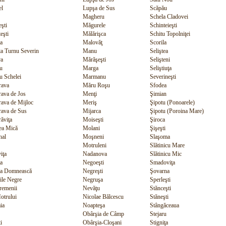
el
Lupşa de Sus
Scăpău
Magheru
Schela Cladovei
şti
Măgurele
Schinteieşti
eşti
Mălărişca
Schitu Topolniţei
a
Malovăţ
Scorila
a Turnu Severin
Manu
Seliştea
a
Mărăşeşti
Selişteni
u
Marga
Seliştiuţa
 Schelei
Marmanu
Severineşti
ava
Măru Roşu
Sfodea
ava de Jos
Menţi
Şimian
ava de Mijloc
Meriş
Şipotu (Ponoarele)
ava de Sus
Mijarca
Şipotu (Poroina Mare)
ăviţa
Moiseşti
Şiroca
ea Mică
Molani
Şişeşti
hal
Moşneni
Slaşoma
Motruleni
Slătinicu Mare
iţa
Nadanova
Slătinicu Mic
ţa
Negoeşti
Smadoviţa
na Domnească
Negreşti
Şovarna
ile Negre
Negruşa
Sperleşti
remenii
Nevăţu
Stănceşti
otrului
Nicolae Bălcescu
Stăneşti
ia
Noapteşa
Stângăceaua
Obârşia de Câmp
Stejaru
i
Obârşia-Cloşani
Stigniţa