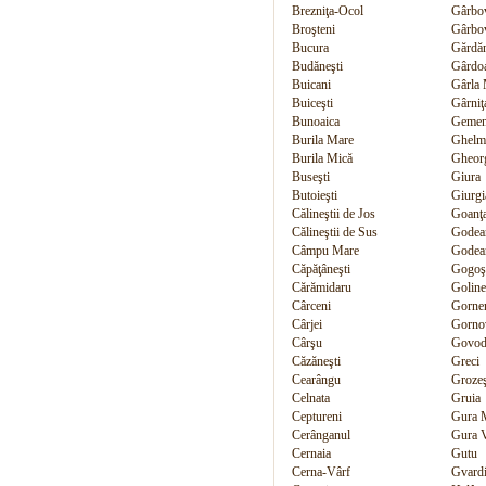
Brezniţa-Ocol
Gârbov
Broşteni
Gârbov
Bucura
Gărdă
Budăneşti
Gârdo
Buicani
Gârla
Buiceşti
Gârniţ
Bunoaica
Gemen
Burila Mare
Ghelm
Burila Mică
Gheorg
Buseşti
Giura
Butoieşti
Giurgi
Călineştii de Jos
Goanţ
Călineştii de Sus
Godea
Câmpu Mare
Godean
Căpăţâneşti
Gogoş
Cărămidaru
Goline
Cârceni
Gornen
Cârjei
Gornov
Cârşu
Govod
Căzăneşti
Greci
Cearângu
Grozeş
Celnata
Gruia
Ceptureni
Gura M
Cerânganul
Gura V
Cernaia
Gutu
Cerna-Vârf
Gvardi