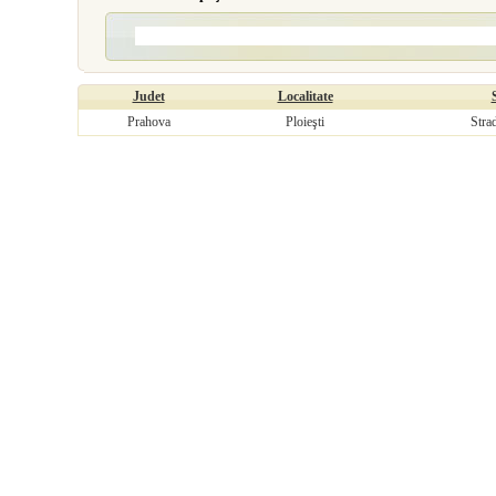
Judet
Localitate
Prahova
Ploieşti
Stra