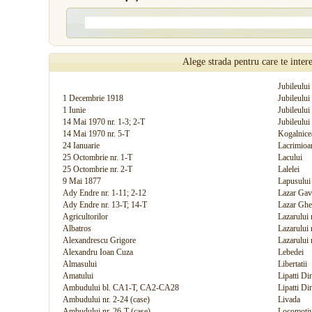
Alege strada pentru care te inter
Jubileulu
1 Decembrie 1918
Jubileulu
1 Iunie
Jubileului
14 Mai 1970 nr. 1-3; 2-T
Jubileului 
14 Mai 1970 nr. 5-T
Kogalnice
24 Ianuarie
Lacrimioa
25 Octombrie nr. 1-T
Lacului
25 Octombrie nr. 2-T
Lalelei
9 Mai 1877
Lapusului
Ady Endre nr. 1-11; 2-12
Lazar Gavr
Ady Endre nr. 13-T; 14-T
Lazar Ghe
Agricultorilor
Lazarului 
Albatros
Lazarului 
Alexandrescu Grigore
Lazarului 
Alexandru Ioan Cuza
Lebedei
Almasului
Libertatii
Amatului
Lipatti Di
Ambudului bl. CA1-T, CA2-CA28
Lipatti Di
Ambudului nr. 2-24 (case)
Livada
Ambudului nr. 26-T (case)
Locomotiv