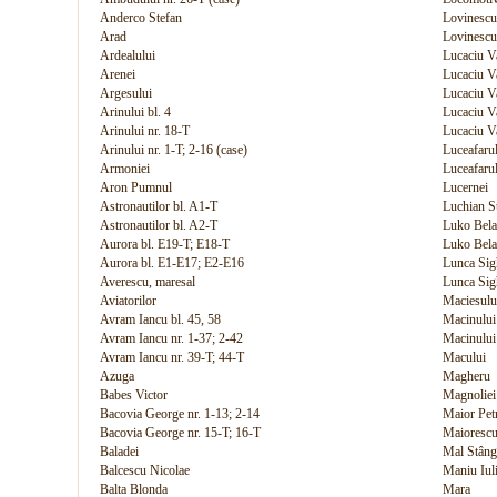
Anderco Stefan
Lovinescu
Arad
Lovinescu
Ardealului
Lucaciu V
Arenei
Lucaciu Va
Argesului
Lucaciu Va
Arinului bl. 4
Lucaciu Va
Arinului nr. 18-T
Lucaciu Va
Arinului nr. 1-T; 2-16 (case)
Luceafarul
Armoniei
Luceafarul
Aron Pumnul
Lucernei
Astronautilor bl. A1-T
Luchian S
Astronautilor bl. A2-T
Luko Bela 
Aurora bl. E19-T; E18-T
Luko Bela 
Aurora bl. E1-E17; E2-E16
Lunca Sig
Averescu, maresal
Lunca Sigh
Aviatorilor
Maciesulu
Avram Iancu bl. 45, 58
Macinulu
Avram Iancu nr. 1-37; 2-42
Macinului 
Avram Iancu nr. 39-T; 44-T
Macului
Azuga
Magheru
Babes Victor
Magnoliei
Bacovia George nr. 1-13; 2-14
Maior Pet
Bacovia George nr. 15-T; 16-T
Maiorescu
Baladei
Mal Stân
Balcescu Nicolae
Maniu Iul
Balta Blonda
Mara