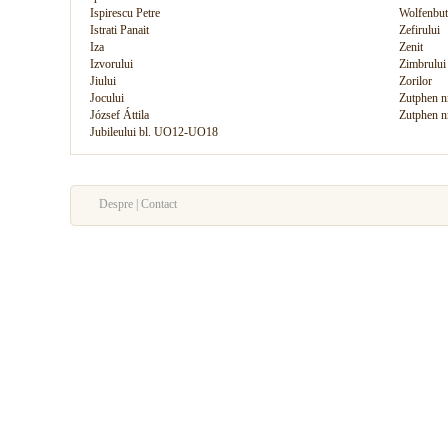
Ispirescu Petre
Wolfenbutt
Istrati Panait
Zefirului
Iza
Zenit
Izvorului
Zimbrului
Jiului
Zorilor
Jocului
Zutphen nr
József Áttila
Zutphen n
Jubileului bl. UO12-UO18
Despre | Contact