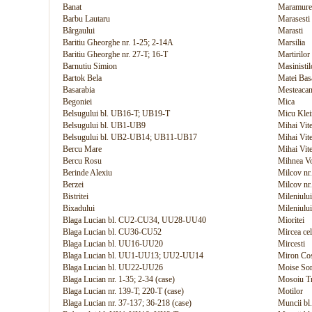
Banat
Maramure
Barbu Lautaru
Marasesti
Bârgaului
Marasti
Baritiu Gheorghe nr. 1-25; 2-14A
Marsilia
Baritiu Gheorghe nr. 27-T; 16-T
Martirilor
Barnutiu Simion
Masinistil
Bartok Bela
Matei Bas
Basarabia
Mesteacan
Begoniei
Mica
Belsugului bl. UB16-T; UB19-T
Micu Klei
Belsugului bl. UB1-UB9
Mihai Vite
Belsugului bl. UB2-UB14; UB11-UB17
Mihai Vite
Bercu Mare
Mihai Vite
Bercu Rosu
Mihnea V
Berinde Alexiu
Milcov nr.
Berzei
Milcov nr
Bistritei
Mileniului
Bixadului
Mileniului
Blaga Lucian bl. CU2-CU34, UU28-UU40
Mioritei
Blaga Lucian bl. CU36-CU52
Mircea cel
Blaga Lucian bl. UU16-UU20
Mircesti
Blaga Lucian bl. UU1-UU13; UU2-UU14
Miron Cos
Blaga Lucian bl. UU22-UU26
Moise So
Blaga Lucian nr. 1-35; 2-34 (case)
Mosoiu Tr
Blaga Lucian nr. 139-T; 220-T (case)
Motilor
Blaga Lucian nr. 37-137; 36-218 (case)
Muncii b