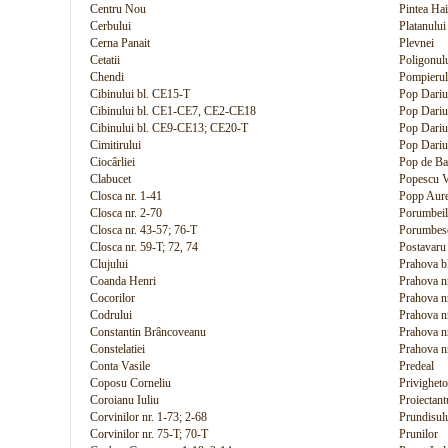
Centru Nou
Pintea Ha
Cerbului
Platanului
Cerna Panait
Plevnei
Cetatii
Poligonul
Chendi
Pompierul
Cibinului bl. CE15-T
Pop Dariu 
Cibinului bl. CE1-CE7, CE2-CE18
Pop Dariu 
Cibinului bl. CE9-CE13; CE20-T
Pop Dariu 
Cimitirului
Pop Dariu 
Ciocârliei
Pop de Ba
Clabucet
Popescu Vi
Closca nr. 1-41
Popp Aure
Closca nr. 2-70
Porumbeil
Closca nr. 43-57; 76-T
Porumbesc
Closca nr. 59-T; 72, 74
Postavaru
Clujului
Prahova b
Coanda Henri
Prahova n
Cocorilor
Prahova n
Codrului
Prahova n
Constantin Brâncoveanu
Prahova nr
Constelatiei
Prahova n
Conta Vasile
Predeal
Coposu Corneliu
Privigheto
Coroianu Iuliu
Proiectant
Corvinilor nr. 1-73; 2-68
Prundisul
Corvinilor nr. 75-T; 70-T
Prunilor