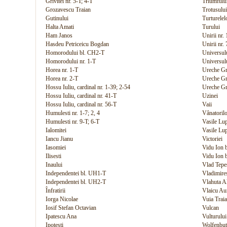
Grivitei nr. 5-T; 4-T
Triumfulu
Grozavescu Traian
Trotusului
Gutinului
Turturelel
Halta Amati
Turului
Ham Janos
Unirii nr.
Hasdeu Petriceicu Bogdan
Unirii nr.
Homorodului bl. CH2-T
Universul
Homorodului nr. 1-T
Universul
Horea nr. 1-T
Ureche Gri
Horea nr. 2-T
Ureche Gr
Hossu Iuliu, cardinal nr. 1-39; 2-54
Ureche Gr
Hossu Iuliu, cardinal nr. 41-T
Uzinei
Hossu Iuliu, cardinal nr. 56-T
Vaii
Humulesti nr. 1-7; 2, 4
Vânatoril
Humulesti nr. 9-T; 6-T
Vasile Lu
Ialomitei
Vasile Lu
Iancu Jianu
Victoriei
Iasomiei
Vidu Ion 
Ilisesti
Vidu Ion 
Inaului
Vlad Tepe
Independentei bl. UH1-T
Vladimire
Independentei bl. UH2-T
Vlahuta A
Înfratirii
Vlaicu Au
Iorga Nicolae
Vuia Trai
Iosif Stefan Octavian
Vulcan
Ipatescu Ana
Vulturului
Ipotesti
Wolfenbutt