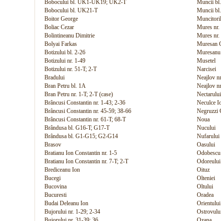
Bobocului bl. UK1-UK19; UK2-T
Muncii bl
Bobocului bl. UK21-T
Muncii b
Boitor George
Muncitori
Boliac Cezar
Mures nr. 
Bolintineanu Dimitrie
Mures nr. 
Bolyai Farkas
Muresan G
Botizului bl. 2-26
Muresanu
Botizului nr. 1-49
Musetel
Botizului nr. 51-T; 2-T
Narcisei
Bradului
Neajlov nr
Bran Petru bl. 1A
Neajlov nr
Bran Petru nr. 1-T; 2-T (case)
Nectarului
Brâncusi Constantin nr. 1-43; 2-36
Neculce I
Brâncusi Constantin nr. 45-59; 38-66
Negruzzi 
Brâncusi Constantin nr. 61-T; 68-T
Noua
Brândusa bl. G16-T; G17-T
Nucului
Brândusa bl. G1-G15; G2-G14
Nufarului
Brasov
Oasului
Bratianu Ion Constantin nr. 1-5
Odobescu
Bratianu Ion Constantin nr. 7-T; 2-T
Odoreului
Brediceanu Ion
Oituz
Bucegi
Olteniei
Bucovina
Oltului
Bucuresti
Oradea
Budai Deleanu Ion
Orientului
Bujorului nr. 1-29; 2-34
Ostrovulu
Bujorului nr. 31-39; 36
Ozana