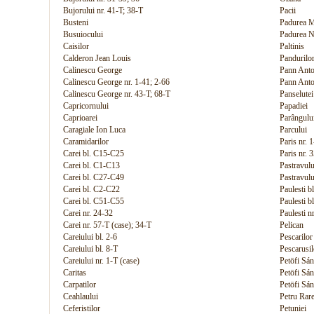
Bujorului nr. 41-T; 38-T
Pacii
Busteni
Padurea 
Busuiocului
Padurea N
Caisilor
Paltinis
Calderon Jean Louis
Pandurilo
Calinescu George
Pann Anto
Calinescu George nr. 1-41; 2-66
Pann Anto
Calinescu George nr. 43-T; 68-T
Panselutei
Capricornului
Papadiei
Caprioarei
Parângulu
Caragiale Ion Luca
Parcului
Caramidarilor
Paris nr. 
Carei bl. C15-C25
Paris nr. 
Carei bl. C1-C13
Pastravulu
Carei bl. C27-C49
Pastravulu
Carei bl. C2-C22
Paulesti bl
Carei bl. C51-C55
Paulesti 
Carei nr. 24-32
Paulesti n
Carei nr. 57-T (case); 34-T
Pelican
Careiului bl. 2-6
Pescarilor
Careiului bl. 8-T
Pescarusil
Careiului nr. 1-T (case)
Petöfi Sán
Caritas
Petöfi Sán
Carpatilor
Petöfi Sán
Ceahlaului
Petru Rar
Ceferistilor
Petuniei