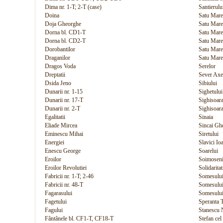
Dima nr. 1-T; 2-T (case)
Santierulu
Doina
Satu Mare
Doja Gheorghe
Satu Mare
Dorna bl. CD1-T
Satu Mare
Dorna bl. CD2-T
Satu Mare
Dorobantilor
Satu Mare
Draganilor
Satu Mare
Dragos Voda
Serelor
Dreptatii
Sever Axe
Dsida Jeno
Sibiului
Dunarii nr. 1-15
Sighetului
Dunarii nr. 17-T
Sighisoara
Dunarii nr. 2-T
Sighisoara
Egalitatii
Sinaia
Eliade Mircea
Sincai Gh
Eminescu Mihai
Siretului
Energiei
Slavici Io
Enescu George
Soarelui
Eroilor
Soimosen
Eroilor Revolutiei
Solidaritat
Fabricii nr. 1-T; 2-46
Somesului
Fabricii nr. 48-T
Somesulu
Fagarasului
Somesului 
Fagetului
Speranta 
Fagului
Stanescu 
Fântânele bl. CF1-T, CF18-T
Stefan ce