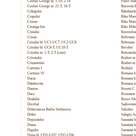
Cosbuc George nr. 1-19; 2-14
Punct Jud
Cosbuc George nr. 21-T; 16-T
Racovita 
Crângului
Rândunele
Crapului
Râtu Mare
Crasna
Râtu Mare
Creanga Ion
Râtu Milit
Crinului
Ravensbu
Crisan
Rebreanu L
Crisului bl. UC1-UC7; UC2-UC8
Rebreanu L
Crisului bl. UC9-T; UC10-T
Recoltei
Crisului nr. 1-T; 2-T (case)
Retezatulu
Crivatului
Rodnei nr
Crizantemei
Rodnei nr
Curtuius I
Rodului
Curtuius IV
Romana b
Dacia
Romana b
Dâmbovita
Romana nr
Danton
Rosetti C.
Dara
Rozmarin
Dealului
Russo Al
Decebal
Sadoveanu
Delavrancea Barbu Stefanescu
Salciilor
Deltei
Saligny A
Depozitelor
Sanatatii 
Diana
Sanatatii
Digului
Sanatatii 
Dima bl. UD1-UD7; UD2-UD6
Sanatatii 