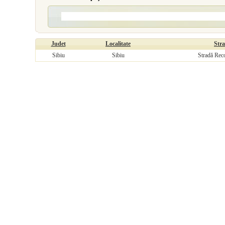
Judet
Localitate
Str
Sibiu
Sibiu
Stradă Reco