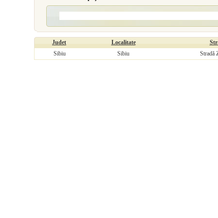
Judet
Localitate
Str
Sibiu
Sibiu
Stradă Z