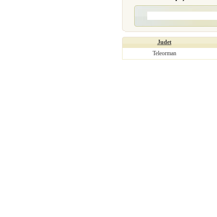
Judet
Teleorman