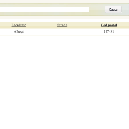
Localitate
Strada
Cod postal
Albeşti
147431