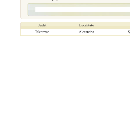
Judet
Localitate
Teleorman
Alexandria
Ş