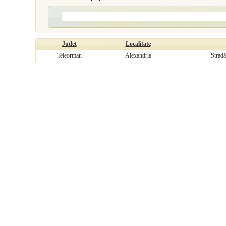
Judet
Localitate
Teleorman
Alexandria
Stradă