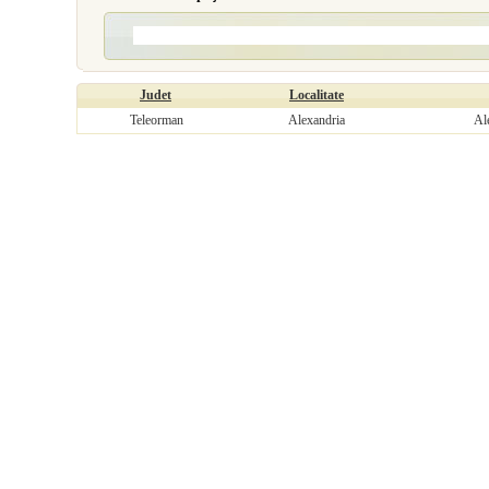
Judet
Localitate
Teleorman
Alexandria
Al