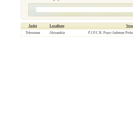
Judet
Localitate
Stra
Teleorman
Alexandria
P.J.P.C.R. Punct Judetean Prelu