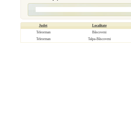
Judet
Localitate
Teleorman
Bâscoveni
Teleorman
Talpa-Bâscoveni