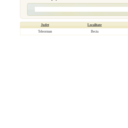
Judet
Localitate
Teleorman
Beciu